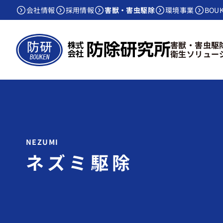
会社情報
採用情報
害獣・害虫駆除
環境事業
BOU
害獣・害虫駆
衛生ソリュー
ネズミ駆除