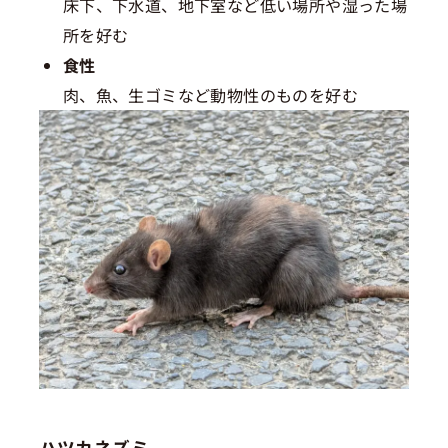
床下、下水道、地下室など低い場所や湿った場
所を好む
食性
肉、魚、生ゴミなど動物性のものを好む
ハツカネズミ