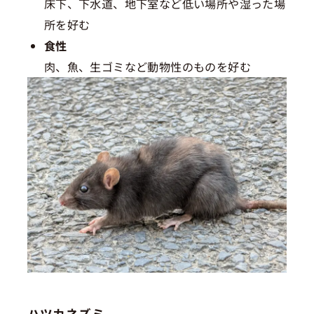
床下、下水道、地下室など低い場所や湿った場
所を好む
食性
肉、魚、生ゴミなど動物性のものを好む
ハツカネズミ