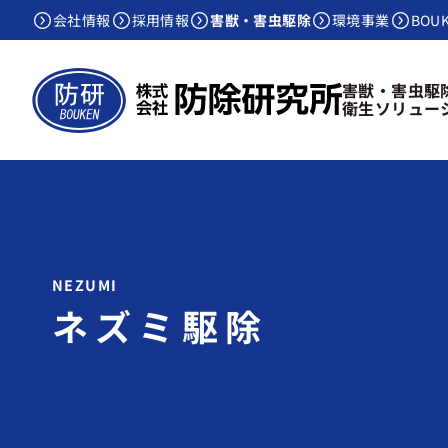
会社情報
採用情報
害獣・害虫駆除
環境事業
BOU
害獣・害虫駆
衛生ソリュー
ネズミ駆除