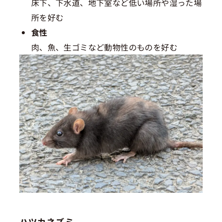
床下、下水道、地下室など低い場所や湿った場
所を好む
食性
肉、魚、生ゴミなど動物性のものを好む
ハツカネズミ