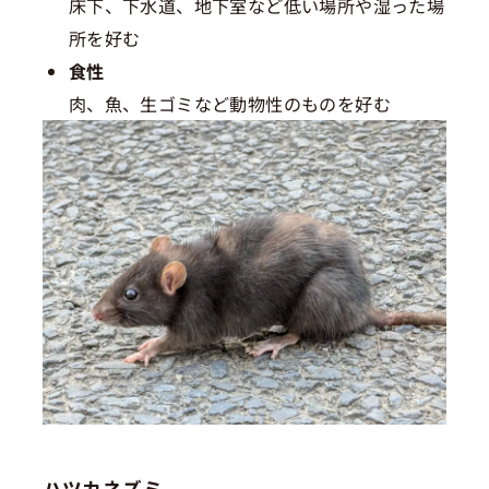
床下、下水道、地下室など低い場所や湿った場
所を好む
食性
肉、魚、生ゴミなど動物性のものを好む
ハツカネズミ