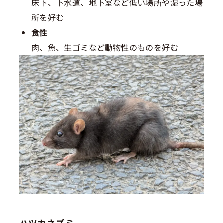
床下、下水道、地下室など低い場所や湿った場
所を好む
食性
肉、魚、生ゴミなど動物性のものを好む
ハツカネズミ